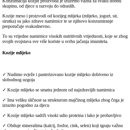
Konzumacija kozjih proizvoda je izuzetno važna za svaku dobnu
skupinu, od djece u razvoju do odraslih.
Kozije meso i proizvodi od kozijeg mlijeka (mlijeko, jogurt, sir,
sirutka) su jako zdrave namirnice te se njihovo konzumiranje
preporučuje svakodnevno.
To su vrijedne namirnice visokih nutritivnih vrijednosti, koje se zbog
svojih svojstava sve više koriste u svrhu jačanja imuniteta.
Kozije mlijeko
✓ Nudimo svježe i pasterizovano kozije mlijeko dobiveno iz
slobodnog uzgoja
✓ Kozije mlijeko se smatra jednom od najzdravijih namirnica
✓ Ima veliku sličnost sa strukturom majčinog mlijeka zbog čega je
izrazito pogodno za djecu
✓ Kozije mlijeko sadrži visoki udio proteina i lako je probavljivo
✓ Obiluje mineralima (kalcij, fosfor, cink, selen) koji igraju važnu