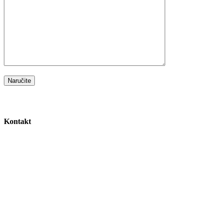
Kontakt
Bosanska farmica
email: adnan.s.softic@gmail.com
tel: +387 61 81-77-00
adresa: Maurovići 41, 71305 Visoko