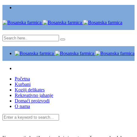
Početna
Kurbani
Koziji delikates
Rekreativno jahanje
Domaći proizvodi
O nama