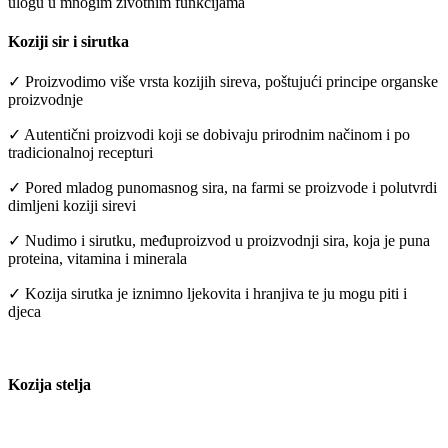
ulogu u mnogim životnim funkcijama
Koziji sir i sirutka
✓ Proizvodimo više vrsta kozijih sireva, poštujući principe organske
proizvodnje
✓ Autentični proizvodi koji se dobivaju prirodnim načinom i po
tradicionalnoj recepturi
✓ Pored mladog punomasnog sira, na farmi se proizvode i polutvrdi
dimljeni koziji sirevi
✓ Nudimo i sirutku, međuproizvod u proizvodnji sira, koja je puna
proteina, vitamina i minerala
✓ Kozija sirutka je iznimno ljekovita i hranjiva te ju mogu piti i
djeca
Kozija stelja